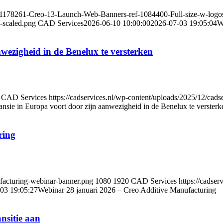
-1178261-Creo-13-Launch-Web-Banners-ref-1084400-Full-size-w-logo
-scaled.png
CAD Services
2026-06-10 10:00:00
2026-07-03 19:05:04
W
wezigheid in de Benelux te versterken
CAD Services
https://cadservices.nl/wp-content/uploads/2025/12/ca
nsie in Europa voort door zijn aanwezigheid in de Benelux te versterk
ring
ufacturing-webinar-banner.png
1080
1920
CAD Services
https://cadse
03 19:05:27
Webinar 28 januari 2026 – Creo Additive Manufacturing
nsitie aan