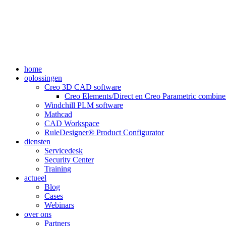
home
oplossingen
Creo 3D CAD software
Creo Elements/Direct en Creo Parametric combiner
Windchill PLM software
Mathcad
CAD Workspace
RuleDesigner® Product Configurator
diensten
Servicedesk
Security Center
Training
actueel
Blog
Cases
Webinars
over ons
Partners