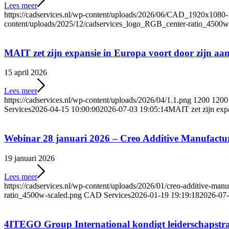
Lees meer
https://cadservices.nl/wp-content/uploads/2026/06/CAD_1920x1080
content/uploads/2025/12/cadservices_logo_RGB_center-ratio_4500w
MAIT zet zijn expansie in Europa voort door zijn aan
15 april 2026
Lees meer
https://cadservices.nl/wp-content/uploads/2026/04/1.1.png
1200
1200
Services
2026-04-15 10:00:00
2026-07-03 19:05:14
MAIT zet zijn expa
Webinar 28 januari 2026 – Creo Additive Manufactu
19 januari 2026
Lees meer
https://cadservices.nl/wp-content/uploads/2026/01/creo-additive-man
ratio_4500w-scaled.png
CAD Services
2026-01-19 19:19:18
2026-07-
4ITEGO Group International kondigt leiderschapstra