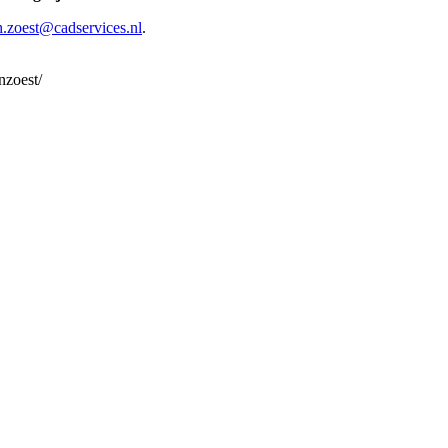
h.zoest@cadservices.nl
.
nzoest/