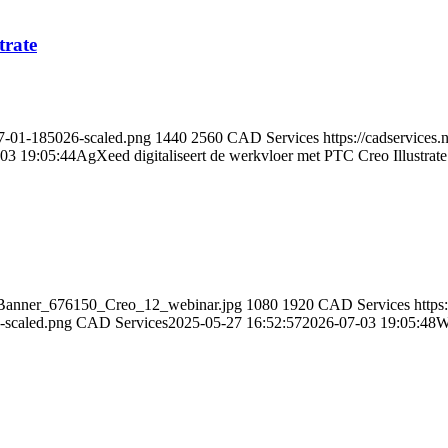
trate
07-01-185026-scaled.png
1440
2560
CAD Services
https://cadservice
03 19:05:44
AgXeed digitaliseert de werkvloer met PTC Creo Illustrate
b_Banner_676150_Creo_12_webinar.jpg
1080
1920
CAD Services
https
-scaled.png
CAD Services
2025-05-27 16:52:57
2026-07-03 19:05:48
W