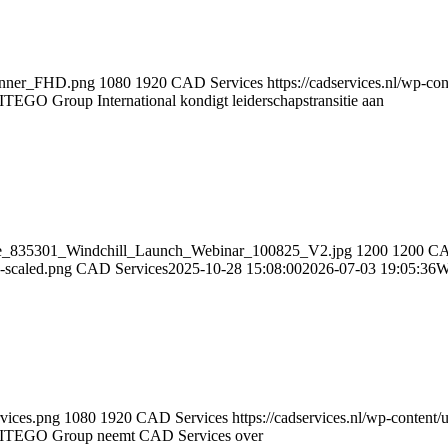
banner_FHD.png
1080
1920
CAD Services
https://cadservices.nl/wp-
ITEGO Group International kondigt leiderschapstransitie aan
ense_835301_Windchill_Launch_Webinar_100825_V2.jpg
1200
1200
CA
-scaled.png
CAD Services
2025-10-28 15:08:00
2026-07-03 19:05:36
W
vices.png
1080
1920
CAD Services
https://cadservices.nl/wp-conten
ITEGO Group neemt CAD Services over